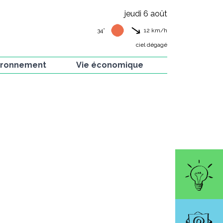
jeudi 6 août
34°
12
km/h
ciel dégagé
ironnement
Vie économique
 verte
Artisans de la commune
e et flore
Artistes de la commune
ion Hirondelles
Commerces et
restaurants
is
rvés dans nos
ins