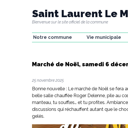
Saint Laurent Le M
Bienvenue sur le site officiel de la commune
Notre commune
Vie municipale
La commune
La mairie
Le passé minier
Les élu(e)s
Marché de Noël, samedi 6 déce
Le château
Groupes de travail e
commissions
La Fabrique
CR des conseils
25 novembre 2025
municipaux
Bonne nouvelle : Le marché de Noël se fera au c
Gestion concertée
belle salle chauffée Roger Delenne, pile au cœu
manteau, tu souffles… et tu profites. Ambian
discussions qui réchauffent autant que le choc
gelés.