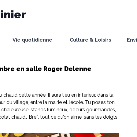
inier
Vie quotidienne
Culture & Loisirs
Env
Ecole
Bibliothèque
Voie
La Poste
Associations et
Faun
compagnies
mbre en salle Roger Delenne
t
Gestion des déchets
Miss
Activités sportives
Urbanisme
La V
Le Petit Journal
Stationnement
Obse
Festivals
jard
Actualités
haud cette année. Il aura lieu en intérieur, dans la
Chemin d'artistes
r du village, entre la mairie et l’école. Tu poses ton
Résidences à la
ce chaleureuse, stands lumineux, odeurs gourmandes,
Fabrique
olat chaud… Bref, tout ce qu’on aime, sans les doigts